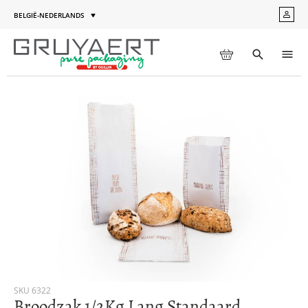
Ga
BELGIË-NEDERLANDS
MIJN
naar
Taal
ACC
de
inhoud
WINKELWAGEN
Toggle
Men
search
Ga
naar
het
einde
van
de
afbeeldingen-
gallerij
Ga
SKU
6322
Broodzak 1/2Kg Lang Standaard
naar