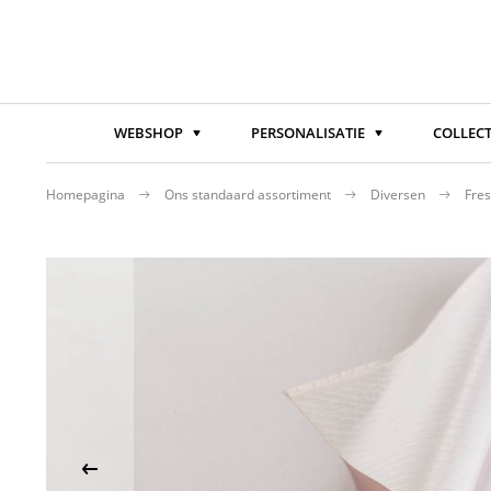
WEBSHOP
PERSONALISATIE
COLLECT
Homepagina
Ons standaard assortiment
Diversen
Fres
Ga
naar
het
einde
van
de
afbeeldingen-
gallerij