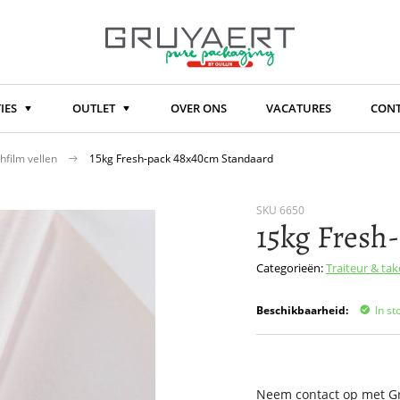
IES
OUTLET
OVER ONS
VACATURES
CON
hfilm vellen
15kg Fresh-pack 48x40cm Standaard
SKU
6650
15kg Fresh
Categorieën:
Traiteur & ta
Beschikbaarheid:
In st
Neem contact op met Gru