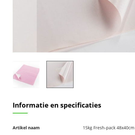
Ga
naar
Informatie en specificaties
het
begin
van
de
Meer
afbeeldingen-
Artikel naam
15kg Fresh-pack 48x40cm
informatie
gallerij