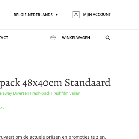
MIJN ACCOUNT
BELGIË-NEDERLANDS
Taal
Ga
naar
de
inhou
Toggle
TACT
WINKELWAGEN
search
-pack 48x40cm Standaard
ke away
Diversen
Fresh-pack
Freshfilm vellen
ock
yaert om de actuele prijzen en promoties te zien.