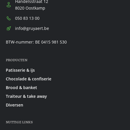
Handelsstraat 12
8020 Oostkamp
Telefoon:
050 83 13 00
E-
info@gruyaert.be
mail:
BTW-nummer: BE 0415 981 530
PRODUCTEN
Patisserie & ijs
Chocolade & confiserie
Brood & banket
Traiteur & take away
Diversen
NUTTIGE LINKS