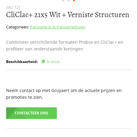
Ga
SKU
721
CliClac+ 21x5 Wit + Verniste Structuren
naar
het
begin
Categorieën:
Patisserie & ijs
Patisseriedozen
van
de
Combineer verschillende formaten Probox en CliClac+ en
afbeeldingen-
profiteer van onderstaande kortingen
gallerij
Beschikbaarheid:
In stock
Neem contact op met Gruyaert om de actuele prijzen en
promoties te zien.
CONTACTEER ONS