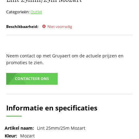
het
begin
Categorieën:
Outlet
van
de
Beschikbaarheid:
Niet voorradig
afbeeldingen-
gallerij
Neem contact op met Gruyaert om de actuele prijzen en
promoties te zien.
CONTACTEER ONS
Informatie en specificaties
Meer
Lint 25mm/25m Mozart
informatie
Mozart