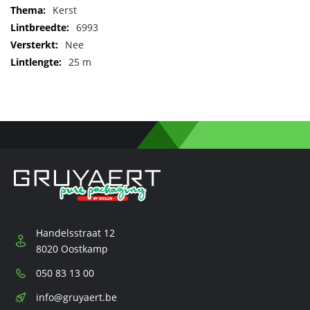
Kerst
6993
Nee
25 m
Handelsstraat 12
8020 Oostkamp
Telefoon:
050 83 13 00
E-
info@gruyaert.be