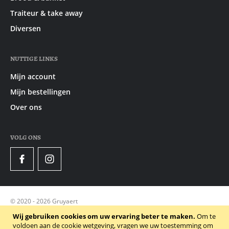
Traiteur & take away
Diversen
NUTTIGE LINKS
Mijn account
Mijn bestellingen
Over ons
VOLG ONS
Facebook
Instagram
© 2020 - 2026 Gruyaert
Privacy Policy
Wij gebruiken cookies om uw ervaring beter te maken.
Om te
voldoen aan de cookie wetgeving, vragen we uw toestemming om
Algemene voorwaarden