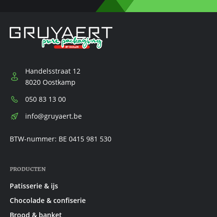
Handelsstraat 12
8020 Oostkamp
Telefoon:
050 83 13 00
E-
info@gruyaert.be
mail:
BTW-nummer: BE 0415 981 530
PRODUCTEN
Patisserie & ijs
Chocolade & confiserie
Brood & banket