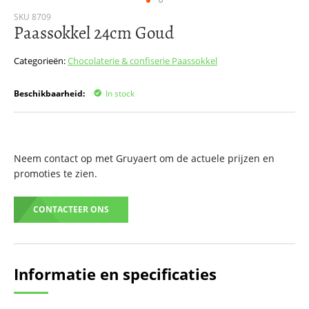
Ga
SKU
8709
Paassokkel 24cm Goud
naar
het
begin
Categorieën:
Chocolaterie & confiserie
Paassokkel
van
de
Beschikbaarheid:
In stock
afbeeldingen-
gallerij
Neem contact op met Gruyaert om de actuele prijzen en
promoties te zien.
CONTACTEER ONS
Informatie en specificaties