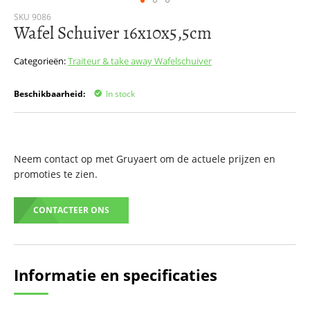
Ga
SKU
9086
Wafel Schuiver 16x10x5,5cm
naar
het
begin
Categorieën:
Traiteur & take away
Wafelschuiver
van
de
Beschikbaarheid:
In stock
afbeeldingen-
gallerij
Neem contact op met Gruyaert om de actuele prijzen en
promoties te zien.
CONTACTEER ONS
Informatie en specificaties