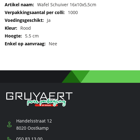
Meer
Wafel Schuiver 16x10x5,5cm
informatie
1000
Ja
Rood
5.5 cm
Nee
Handelsstraat 12
8020 Oostkamp
Telefoon:
050 83 13 00