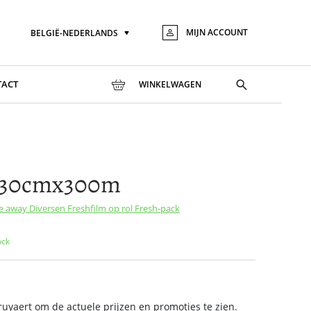
MIJN ACCOUNT
BELGIË-NEDERLANDS
Taal
Ga
naar
de
inhou
Toggle
TACT
WINKELWAGEN
search
m 30cmx300m
ke away
Diversen
Freshfilm op rol
Fresh-pack
ock
yaert om de actuele prijzen en promoties te zien.