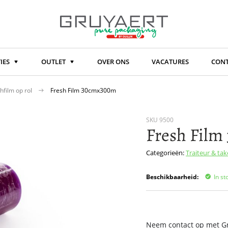
IES
OUTLET
OVER ONS
VACATURES
CON
hfilm op rol
Fresh Film 30cmx300m
SKU
9500
Fresh Fil
Categorieën:
Traiteur & ta
Beschikbaarheid:
In st
Neem contact op met Gru