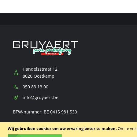
Handelsstraat 12
8020 Oostkamp
Telefoon:
050 83 13 00
E-
info@gruyaert.be
mail:
BTW-nummer: BE 0415 981 530
Wij gebruiken cookies om uw ervaring beter te maken.
Om te vol