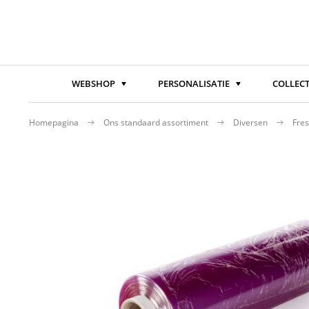
WEBSHOP
PERSONALISATIE
COLLECT
Homepagina
Ons standaard assortiment
Diversen
Fres
Ga
naar
het
einde
van
de
afbeeldingen-
gallerij