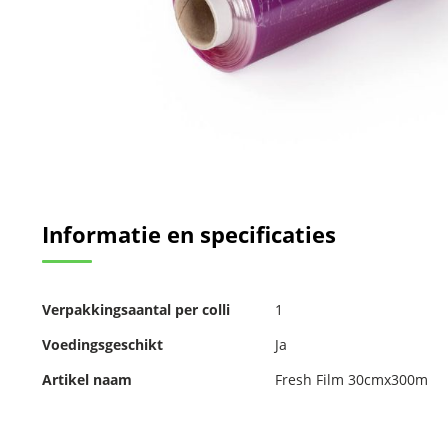
Ga
naar
Informatie en specificaties
het
begin
van
de
Meer
afbeeldingen-
Verpakkingsaantal per colli
1
informatie
gallerij
Voedingsgeschikt
Ja
Artikel naam
Fresh Film 30cmx300m