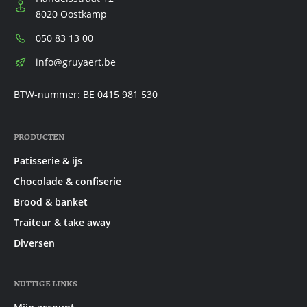
8020 Oostkamp
Telefoon:
050 83 13 00
E-
info@gruyaert.be
mail:
BTW-nummer: BE 0415 981 530
PRODUCTEN
Patisserie & ijs
Chocolade & confiserie
Brood & banket
Traiteur & take away
Diversen
NUTTIGE LINKS