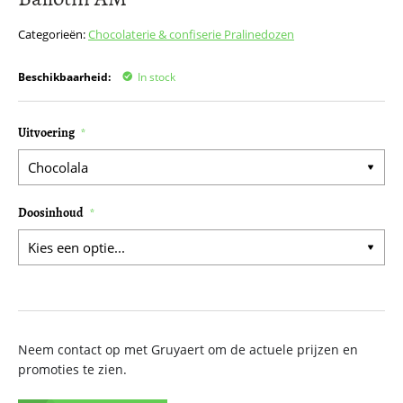
het
begin
Categorieën:
Chocolaterie & confiserie
Pralinedozen
van
de
Beschikbaarheid:
In stock
afbeeldingen-
gallerij
Uitvoering
Doosinhoud
Neem contact op met Gruyaert om de actuele prijzen en
promoties te zien.