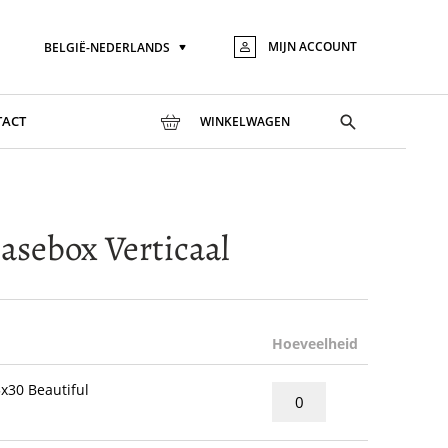
MIJN ACCOUNT
BELGIË-NEDERLANDS
Taal
Ga
naar
de
inhou
Toggle
TACT
WINKELWAGEN
search
asebox Verticaal
Hoeveelheid
x30 Beautiful