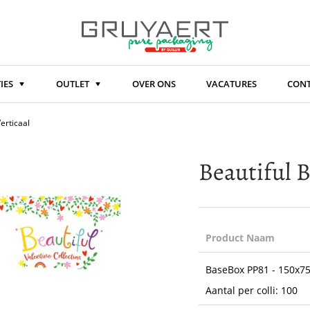
IES
OUTLET
OVER ONS
VACATURES
CON
erticaal
Beautiful B
Product Naam
Gegroepeerde
BaseBox PP81 - 150x75
productitems
Aantal per colli: 100