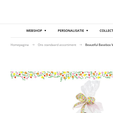
WEBSHOP
PERSONALISATIE
COLLECT
Homepagina
Ons standaard assortiment
Beautiful Basebox V
Ga
naar
het
einde
van
de
afbeeldingen-
gallerij