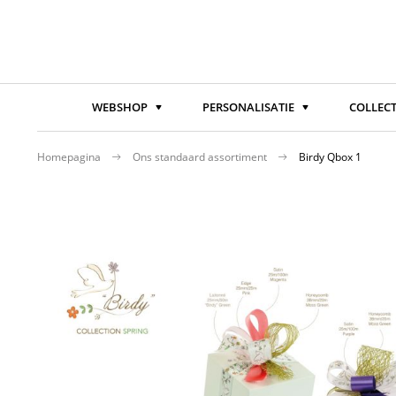
WEBSHOP
PERSONALISATIE
COLLECT
Homepagina
Ons standaard assortiment
Birdy Qbox 1
Ga
naar
het
einde
van
de
afbeeldingen-
gallerij