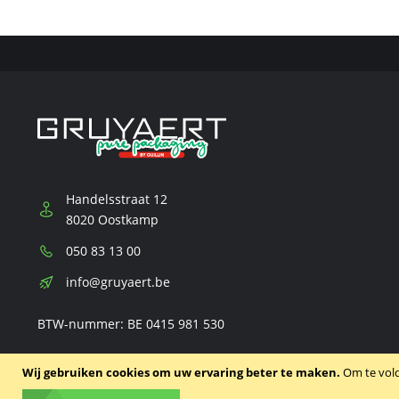
Handelsstraat 12
8020 Oostkamp
Telefoon:
050 83 13 00
E-
info@gruyaert.be
mail:
BTW-nummer: BE 0415 981 530
Wij gebruiken cookies om uw ervaring beter te maken.
Om te vol