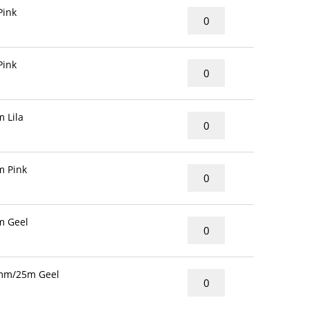
Pink
Pink
 Lila
 Pink
 Geel
5mm/25m Geel