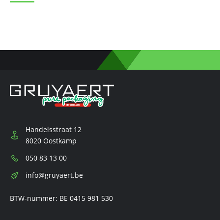
Handelsstraat 12
8020 Oostkamp
Telefoon:
050 83 13 00
E-
info@gruyaert.be
mail:
BTW-nummer: BE 0415 981 530