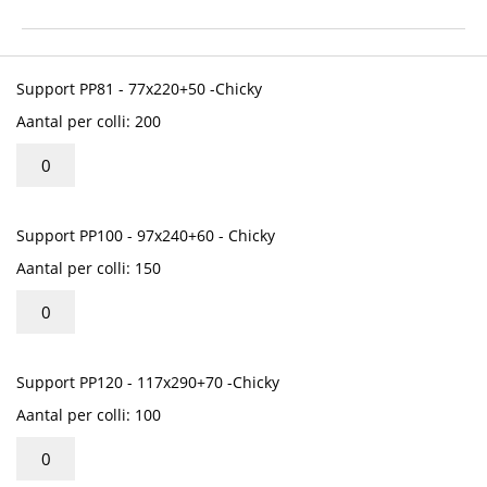
het
begin
van
Gegroepeerde
de
productitems
Support PP81 - 77x220+50 -Chicky
afbeeldingen-
Aantal per colli: 200
gallerij
Support PP100 - 97x240+60 - Chicky
Aantal per colli: 150
Support PP120 - 117x290+70 -Chicky
Aantal per colli: 100