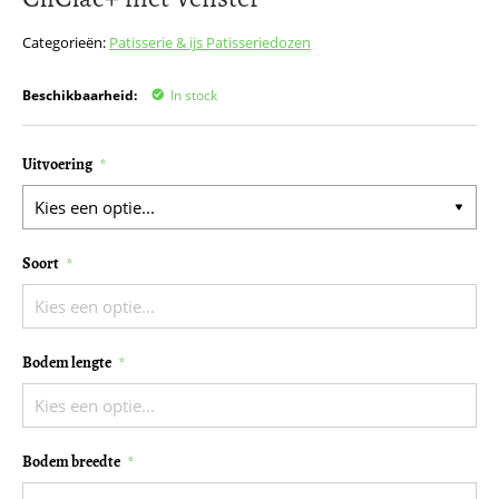
het
begin
Categorieën:
Patisserie & ijs
Patisseriedozen
van
de
Beschikbaarheid:
In stock
afbeeldingen-
gallerij
Uitvoering
Soort
Bodem lengte
Bodem breedte