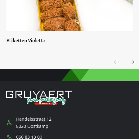
Etiketten Violetta
Previous
Next
Handelsstraat 12
8020 Oostkamp
Telefoon:
050 83 13 00