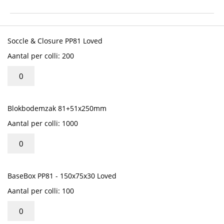
het
begin
van
Gegroepeerde
de
productitems
Soccle & Closure PP81 Loved
afbeeldingen-
Aantal per colli: 200
gallerij
Blokbodemzak 81+51x250mm
Aantal per colli: 1000
BaseBox PP81 - 150x75x30 Loved
Aantal per colli: 100