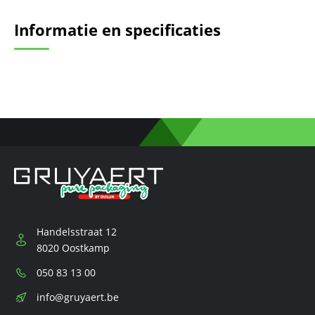
Informatie en specificaties
Handelsstraat 12
8020 Oostkamp
Telefoon:
050 83 13 00
E-
info@gruyaert.be
mail: