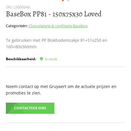
Ga
SKU
23000046
BaseBox PP81 - 150x75x30 Loved
naar
het
begin
Categorieën:
Chocolaterie & confiserie
Basebox
van
de
Te gebruiken met PP Blokbodemzakje 81+51x250 en
afbeeldingen-
160+80x360mm
gallerij
Beschikbaarheid:
In stock
Neem contact op met Gruyaert om de actuele prijzen en
promoties te zien.
CONTACTEER ONS