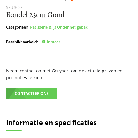
Ga
SKU
3023
Rondel 23cm Goud
naar
het
begin
Categorieën:
Patisserie & ijs
Onder het gebak
van
de
Beschikbaarheid:
In stock
afbeeldingen-
gallerij
Neem contact op met Gruyaert om de actuele prijzen en
promoties te zien.
CONTACTEER ONS
Informatie en specificaties