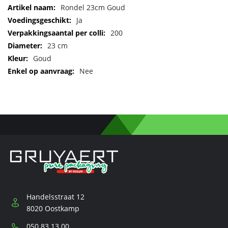
Meer
Rondel 23cm Goud
informatie
Ja
200
23 cm
Goud
Nee
Handelsstraat 12
8020 Oostkamp
Telefoon:
050 83 13 00