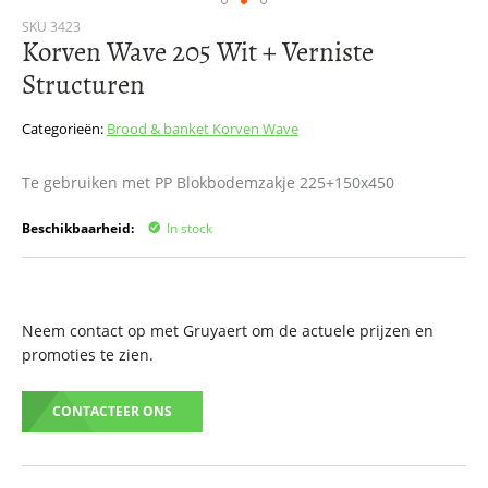
Ga
SKU
3423
Korven Wave 205 Wit + Verniste
naar
het
Structuren
begin
van
Categorieën:
Brood & banket
Korven Wave
de
afbeeldingen-
gallerij
Te gebruiken met PP Blokbodemzakje 225+150x450
Beschikbaarheid:
In stock
Neem contact op met Gruyaert om de actuele prijzen en
promoties te zien.
CONTACTEER ONS