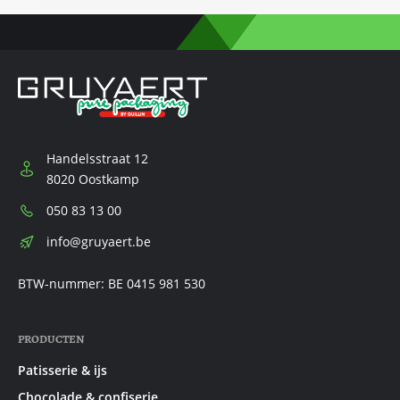
Handelsstraat 12
8020 Oostkamp
Telefoon:
050 83 13 00
E-
info@gruyaert.be
mail:
BTW-nummer: BE 0415 981 530
PRODUCTEN
Patisserie & ijs
Chocolade & confiserie