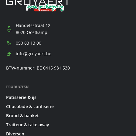
Handelsstraat 12
8020 Oostkamp
Telefoon:
050 83 13 00
E-
info@gruyaert.be
mail:
BTW-nummer: BE 0415 981 530
PRODUCTEN
Patisserie & ijs
Chocolade & confiserie
Brood & banket
Traiteur & take away
Diversen