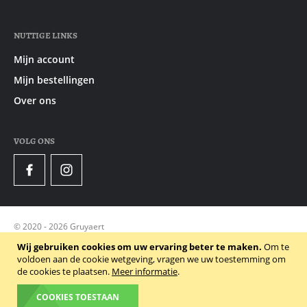
NUTTIGE LINKS
Mijn account
Mijn bestellingen
Over ons
VOLG ONS
Facebook
Instagram
© 2020 - 2026 Gruyaert
Privacy Policy
Wij gebruiken cookies om uw ervaring beter te maken.
Om te
voldoen aan de cookie wetgeving, vragen we uw toestemming om
Algemene voorwaarden
de cookies te plaatsen.
Meer informatie
.
Cookie Policy
COOKIES TOESTAAN
Powered by Dynamate