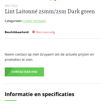
Ga
SKU
7523
Lint Laitonné 25mm/25m Dark green
naar
het
begin
Categorieën:
Linten
Versterkt
van
de
Beschikbaarheid:
Niet voorradig
afbeeldingen-
gallerij
Neem contact op met Gruyaert om de actuele prijzen en
promoties te zien.
CONTACTEER ONS
Informatie en specificaties