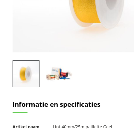
Ga
naar
Informatie en specificaties
het
begin
van
de
Meer
afbeeldingen-
Artikel naam
Lint 40mm/25m paillette Geel
informatie
gallerij