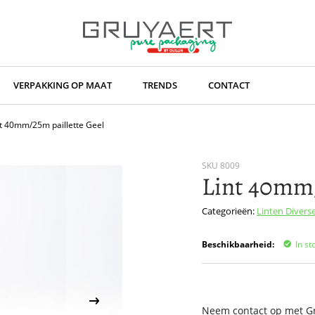
VERPAKKING OP MAAT
TRENDS
CONTACT
nt 40mm/25m paillette Geel
SKU
8009
Lint 40mm/
Categorieën:
Linten
Divers
Beschikbaarheid:
In st
Neem contact op met Gru