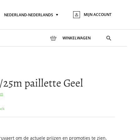
MIJN ACCOUNT
NEDERLAND-NEDERLANDS
Taal
Ga
naar
de
inhou
Toggle
WINKELWAGEN
search
25m paillette Geel
en
ock
yaert om de actuele prijzen en promoties te zien.