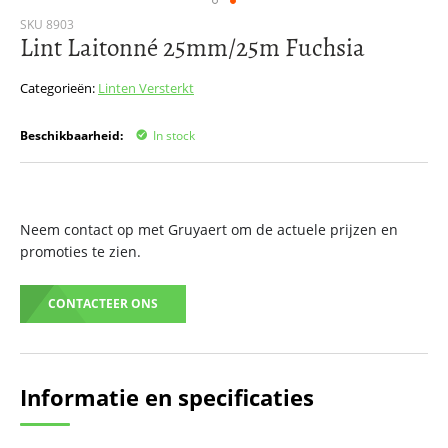
Ga
SKU
8903
Lint Laitonné 25mm/25m Fuchsia
naar
het
begin
Categorieën:
Linten
Versterkt
van
de
Beschikbaarheid:
In stock
afbeeldingen-
gallerij
Neem contact op met Gruyaert om de actuele prijzen en
promoties te zien.
CONTACTEER ONS
Informatie en specificaties