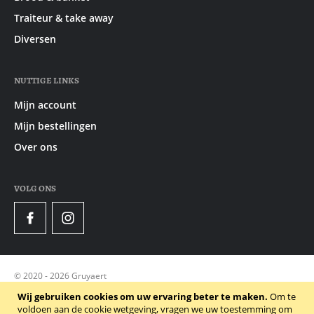
Traiteur & take away
Diversen
NUTTIGE LINKS
Mijn account
Mijn bestellingen
Over ons
VOLG ONS
Facebook
Instagram
© 2020 - 2026 Gruyaert
Privacy Policy
Wij gebruiken cookies om uw ervaring beter te maken.
Om te
voldoen aan de cookie wetgeving, vragen we uw toestemming om
Algemene voorwaarden