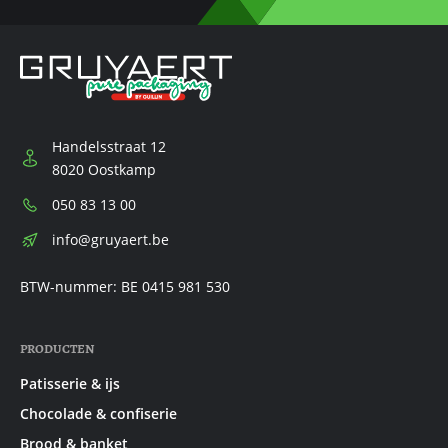
Handelsstraat 12
8020 Oostkamp
Telefoon:
050 83 13 00
E-
info@gruyaert.be
mail:
BTW-nummer: BE 0415 981 530
PRODUCTEN
Patisserie & ijs
Chocolade & confiserie
Brood & banket