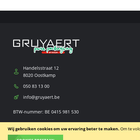
TE
TE
TE
VERGELIJKEN
VERGELIJKEN
VERGELIJKEN
Handelsstraat 12
8020 Oostkamp
Telefoon:
050 83 13 00
E-
info@gruyaert.be
mail:
BTW-nummer: BE 0415 981 530
Wij gebruiken cookies om uw ervaring beter te maken.
Om te vol