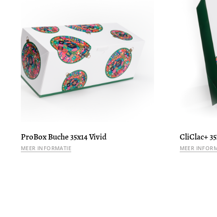
ProBox Buche 35x14 Vivid
CliClac+ 35
MEER INFORMATIE
MEER INFORM
VOEG TOE AAN
VOEG TOE AAN
VOEG TOE AAN
WINKELMANDJE
WINKELMANDJE
WINKELMANDJE
TOEVOEGEN
TOEVOEGEN
TOEVOEGEN
OM
OM
OM