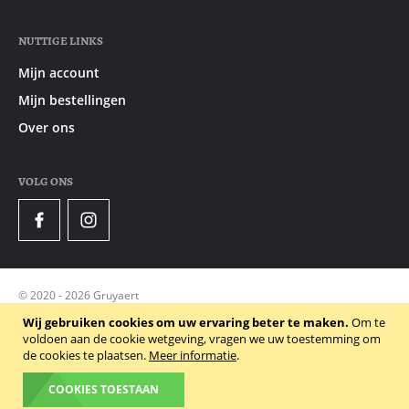
NUTTIGE LINKS
Mijn account
Mijn bestellingen
Over ons
VOLG ONS
Facebook
Instagram
© 2020 - 2026 Gruyaert
Privacy Policy
Wij gebruiken cookies om uw ervaring beter te maken.
Om te
voldoen aan de cookie wetgeving, vragen we uw toestemming om
Algemene voorwaarden
de cookies te plaatsen.
Meer informatie
.
Cookie Policy
COOKIES TOESTAAN
Powered by Dynamate