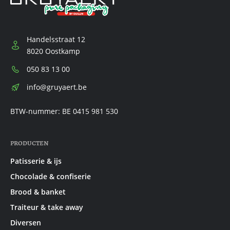
Handelsstraat 12
8020 Oostkamp
Telefoon:
050 83 13 00
E-
info@gruyaert.be
mail:
BTW-nummer: BE 0415 981 530
PRODUCTEN
Patisserie & ijs
Chocolade & confiserie
Brood & banket
Traiteur & take away
Diversen