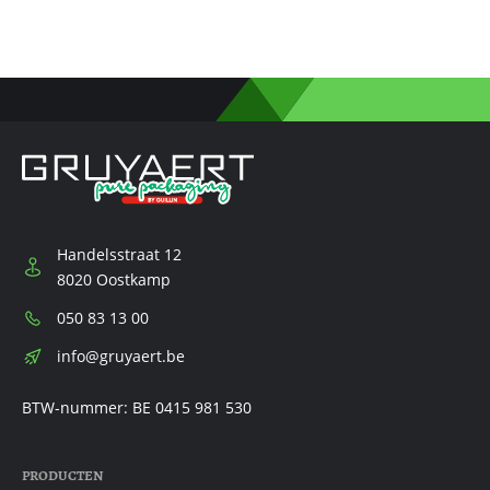
Handelsstraat 12
8020 Oostkamp
Telefoon:
050 83 13 00
E-
info@gruyaert.be
mail:
BTW-nummer: BE 0415 981 530
PRODUCTEN