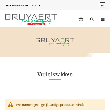
Ga
NEDERLAND-NEDERLANDS
MIJN
naar
Taal
ACC
de
inhoud
WINKELWAGEN
Toggle
Men
search
Vuilniszakken
We kunnen geen gelijkaardige producten vinden.