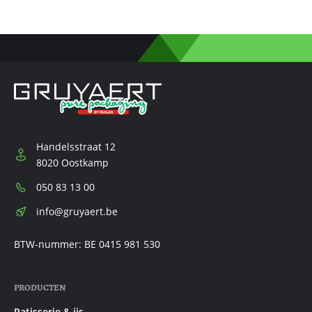
Handelsstraat 12
8020 Oostkamp
Telefoon:
050 83 13 00
E-
info@gruyaert.be
mail:
BTW-nummer: BE 0415 981 530
PRODUCTEN
Patisserie & ijs