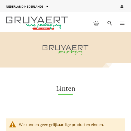
Ga
NEDERLAND-NEDERLANDS
MIJN
naar
Taal
ACC
de
inhoud
WINKELWAGEN
Toggle
Men
search
Linten
We kunnen geen gelijkaardige producten vinden.