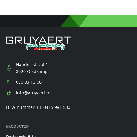
Handelsstraat 12
8020 Oostkamp
Telefoon:
050 83 13 00
E-
info@gruyaert.be
mail:
BTW-nummer: BE 0415 981 530
PRODUCTEN
Patisserie & ijs