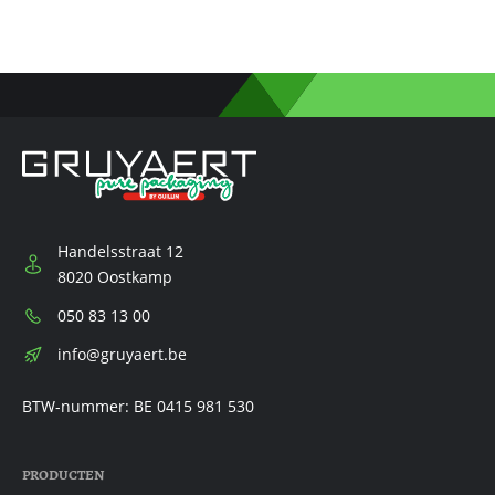
Handelsstraat 12
8020 Oostkamp
Telefoon:
050 83 13 00
E-
info@gruyaert.be
mail:
BTW-nummer: BE 0415 981 530
PRODUCTEN