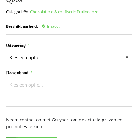
het
begin
Categorieën:
Chocolaterie & confiserie
Pralinedozen
van
de
Beschikbaarheid:
In stock
afbeeldingen-
gallerij
Uitvoering
Doosinhoud
Neem contact op met Gruyaert om de actuele prijzen en
promoties te zien.