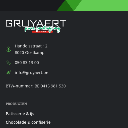
Handelsstraat 12
8020 Oostkamp
Telefoon:
050 83 13 00
E-
info@gruyaert.be
mail:
BTW-nummer: BE 0415 981 530
PRODUCTEN
Patisserie & ijs
Chocolade & confiserie