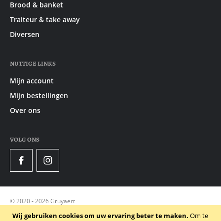
Brood & banket
Traiteur & take away
Diversen
NUTTIGE LINKS
Mijn account
Mijn bestellingen
Over ons
VOLG ONS
Facebook
Instagram
© 2020 - 2026 Gruyaert
Privacy Policy
Wij gebruiken cookies om uw ervaring beter te maken.
Om te