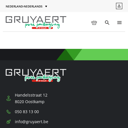
Ga
NEDERLAND-NEDERLANDS
MIJN
naar
Taal
ACC
de
inhoud
WINKELWAGEN
Toggle
Men
search
Handelsstraat 12
8020 Oostkamp
Telefoon:
050 83 13 00
E-
info@gruyaert.be
mail: