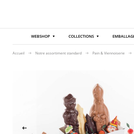
WEBSHOP
COLLECTIONS
EMBALLAGE
Accueil
Notre assortiment standard
Pain & Viennoiserie
Passer
à
la
fin
de
la
galerie
d’images