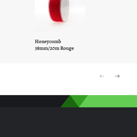
Honeycomb
Ho
38mm/20m Rouge
38
Previous
Next