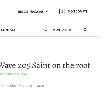
MON COMPTE
BELGIË-FRANÇAIS
Langue
Aller
au
conte
Toggle
CONTACT
MON PANIER
search
Wave 205 Saint on the roof
serie
Corbeilles Wave
 à fond bloc PP 225+150x450