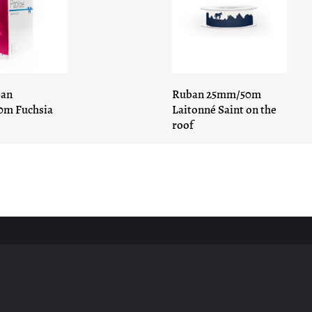
ban
Ruban 25mm/50m
m Fuchsia
Laitonné Saint on the
roof