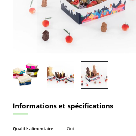
Passer
au
Informations et spécifications
début
de
la
Galerie
Pour
d’images
Qualité alimentaire
Oui
plus