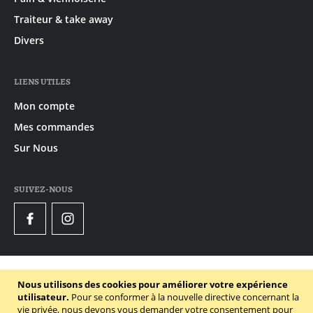
Traiteur & take away
Divers
LIENS UTILES
Mon compte
Mes commandes
Sur Nous
SUIVEZ-NOUS
Facebook
Instagram
© 2020 - 2026 Gruyaert
Nous utilisons des cookies pour améliorer votre expérience
Declaration de confidentialité
utilisateur.
Pour se conformer à la nouvelle directive concernant la
vie privée, nous devons vous demander votre consentement pour
Conditions générales