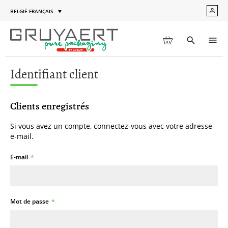
Aller
BELGIË-FRANÇAIS
MON
au
Langue
COM
contenu
MON PANIER
Toggle
Men
search
Identifiant client
Clients enregistrés
Si vous avez un compte, connectez-vous avec votre adresse
e-mail.
E-mail
Mot de passe