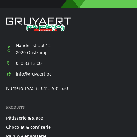
Handelsstraat 12
8020 Oostkamp
Téléphone:
050 83 13 00
E-
info@gruyaert.be
mail:
Numéro-TVA: BE 0415 981 530
PRODUITS
Pâtisserie & glace
Chocolat & confiserie
Pain & viennoiserie