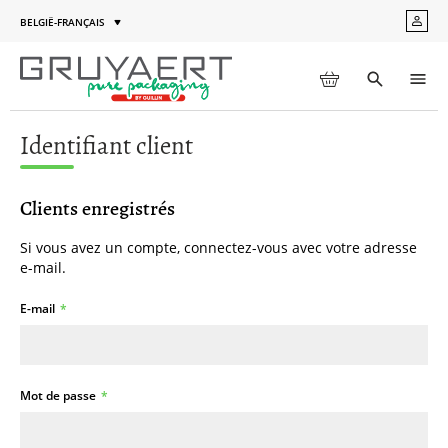
Aller
BELGIË-FRANÇAIS
MON
au
Langue
COM
contenu
MON PANIER
Toggle
Men
search
Identifiant client
Clients enregistrés
Si vous avez un compte, connectez-vous avec votre adresse
e-mail.
E-mail
Mot de passe