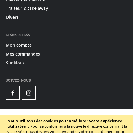
Traiteur & take away
Divers
LIENS UTILES
Mon compte
Mes commandes
Sur Nous
SUIVEZ-NOUS
Facebook
Instagram
© 2020 - 2026 Gruyaert
Nous utilisons des cookies pour améliorer votre expérience
Declaration de confidentialité
utilisateur.
Pour se conformer à la nouvelle directive concernant la
vie privée, nous devons vous demander votre consentement pour
Conditions générales