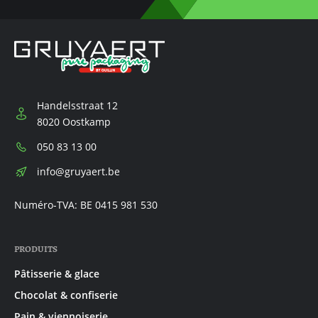
Handelsstraat 12
8020 Oostkamp
Téléphone:
050 83 13 00
E-
info@gruyaert.be
mail:
Numéro-TVA: BE 0415 981 530
PRODUITS
Pâtisserie & glace
Chocolat & confiserie
Pain & viennoiserie