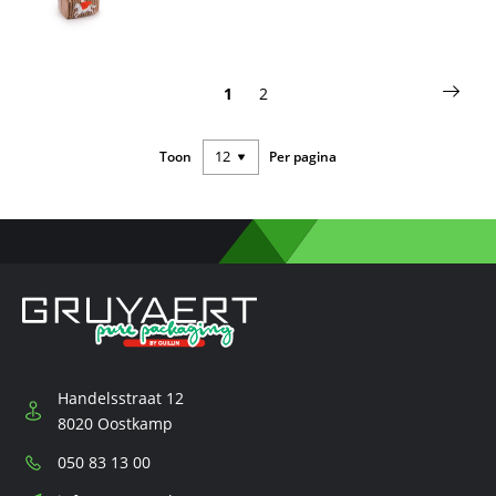
Pagina
Pagi
Volg
Je
Pagina
1
2
leest
Toon
Per pagina
momenteel
pagina
Handelsstraat 12
8020 Oostkamp
Telefoon:
050 83 13 00