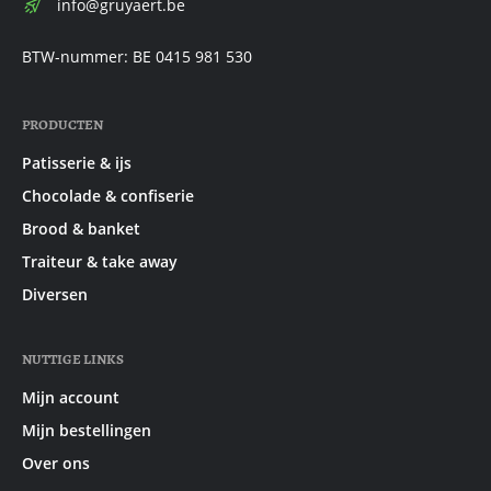
E-
info@gruyaert.be
mail:
BTW-nummer: BE 0415 981 530
PRODUCTEN
Patisserie & ijs
Chocolade & confiserie
Brood & banket
Traiteur & take away
Diversen
NUTTIGE LINKS
Mijn account
Mijn bestellingen
Over ons