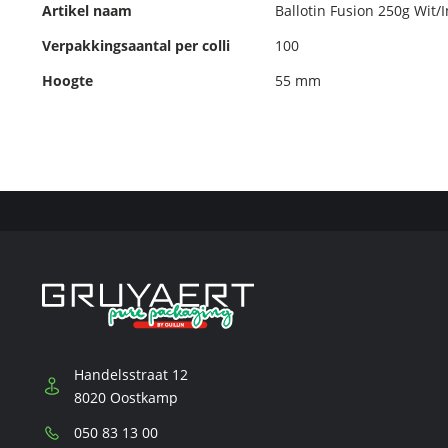
Artikel naam
Ballotin Fusion 250g Wit/I
Verpakkingsaantal per colli
100
Hoogte
55 mm
Handelsstraat 12
8020 Oostkamp
Telefoon:
050 83 13 00