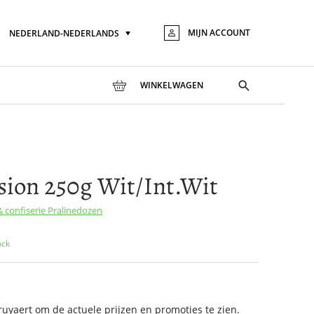
MIJN ACCOUNT
NEDERLAND-NEDERLANDS
Taal
Ga
naar
de
inhou
Toggle
WINKELWAGEN
search
usion 250g Wit/Int.Wit
& confiserie
Pralinedozen
ock
yaert om de actuele prijzen en promoties te zien.