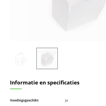
Ga
naar
Informatie en specificaties
het
begin
van
de
Meer
afbeeldingen-
Voedingsgeschikt
Ja
informatie
gallerij