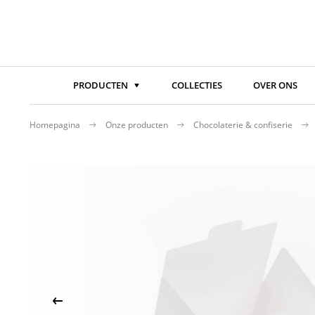
PRODUCTEN
COLLECTIES
OVER ONS
Homepagina
Onze producten
Chocolaterie & confiserie
Ga
naar
het
einde
van
de
afbeeldingen-
gallerij