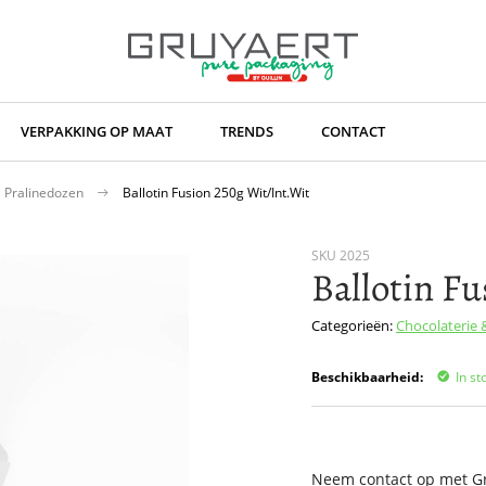
VERPAKKING OP MAAT
TRENDS
CONTACT
Pralinedozen
Ballotin Fusion 250g Wit/Int.Wit
SKU
2025
Ballotin F
Categorieën:
Chocolaterie 
Beschikbaarheid:
In st
Neem contact op met Gru