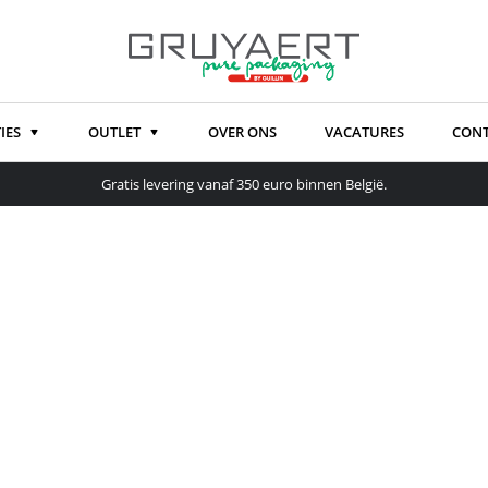
IES
OUTLET
OVER ONS
VACATURES
CON
Gratis levering vanaf 350 euro binnen België.